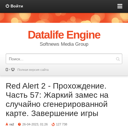
Войти
Datalife Engine
Softnews Media Group
Полная версия сайта
Red Alert 2 - Прохождение.
Часть 57: Жаркий замес на
случайно сгенерированной
карте. Завершение игры
ra2
26-04-2023, 01:26
127 738