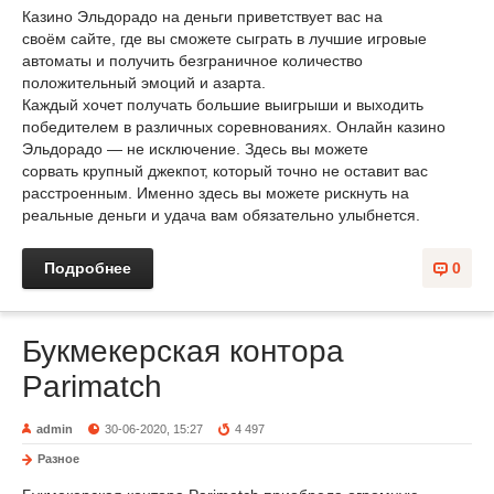
Казино Эльдорадо на деньги приветствует вас на
своём сайте, где вы сможете сыграть в лучшие игровые
автоматы и получить безграничное количество
положительный эмоций и азарта.
Каждый хочет получать большие выигрыши и выходить
победителем в различных соревнованиях. Онлайн казино
Эльдорадо — не исключение. Здесь вы можете
сорвать крупный джекпот, который точно не оставит вас
расстроенным. Именно здесь вы можете рискнуть на
реальные деньги и удача вам обязательно улыбнется.
Подробнее
0
Букмекерская контора
Parimatch
admin
30-06-2020, 15:27
4 497
Разное