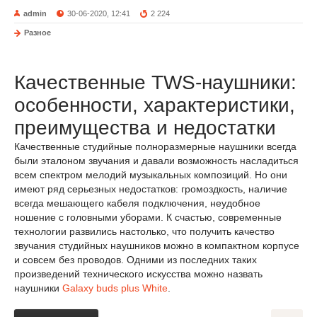
admin
30-06-2020, 12:41
2 224
Разное
Качественные TWS-наушники:
особенности, характеристики,
преимущества и недостатки
Качественные студийные полноразмерные наушники всегда
были эталоном звучания и давали возможность насладиться
всем спектром мелодий музыкальных композиций. Но они
имеют ряд серьезных недостатков: громоздкость, наличие
всегда мешающего кабеля подключения, неудобное
ношение с головными уборами. К счастью, современные
технологии развились настолько, что получить качество
звучания студийных наушников можно в компактном корпусе
и совсем без проводов. Одними из последних таких
произведений технического искусства можно назвать
наушники
Galaxy buds plus White
.