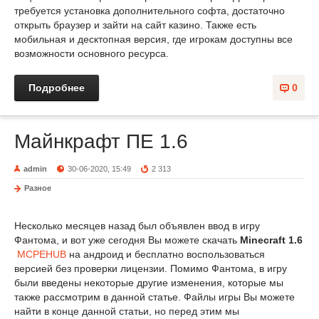
требуется установка дополнительного софта, достаточно
открыть браузер и зайти на сайт казино. Также есть
мобильная и десктопная версия, где игрокам доступны все
возможности основного ресурса.
Подробнее
0
Майнкрафт ПЕ 1.6
admin
30-06-2020, 15:49
2 313
Разное
Несколько месяцев назад был объявлен ввод в игру
Фантома, и вот уже сегодня Вы можете скачать
Minecraft 1.6
MCPEHUB
на андроид и бесплатно воспользоваться
версией без проверки лицензии. Помимо Фантома, в игру
были введены некоторые другие изменения, которые мы
также рассмотрим в данной статье. Файлы игры Вы можете
найти в конце данной статьи, но перед этим мы