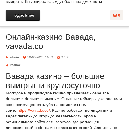
выиграть. В турнирах вас ждут большие джек-поты.
Подробнее
0
Онлайн-казино Вавада,
vavada.co
admin
30-06-2020, 15:52
2 430
Разное
Вавада казино – большие
выигрыши круглосуточно
Молодое и продвинутое казино привлекает к себе все
больше и больше внимание. Опытные геймеры уже оценили
все преимущества клуба на официальном
сайте
https://vavada.co/
. Казино работает по лицензии и
ведет легальную игорную деятельность. Кроме
официального сайта есть зеркало, где размещен
лицензионный софт самых разных категорий. Для игры не