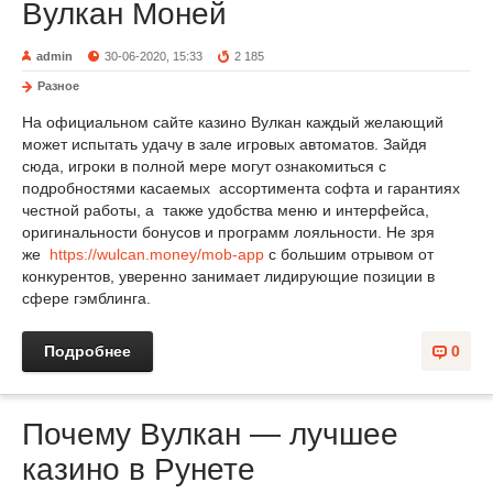
Вулкан Моней
admin
30-06-2020, 15:33
2 185
Разное
На официальном сайте казино Вулкан каждый желающий
может испытать удачу в зале игровых автоматов. Зайдя
сюда, игроки в полной мере могут ознакомиться с
подробностями касаемых ассортимента софта и гарантиях
честной работы, а также удобства меню и интерфейса,
оригинальности бонусов и программ лояльности. Не зря
же
https://wulcan.money/mob-app
с большим отрывом от
конкурентов, уверенно занимает лидирующие позиции в
сфере гэмблинга.
Подробнее
0
Почему Вулкан — лучшее
казино в Рунете