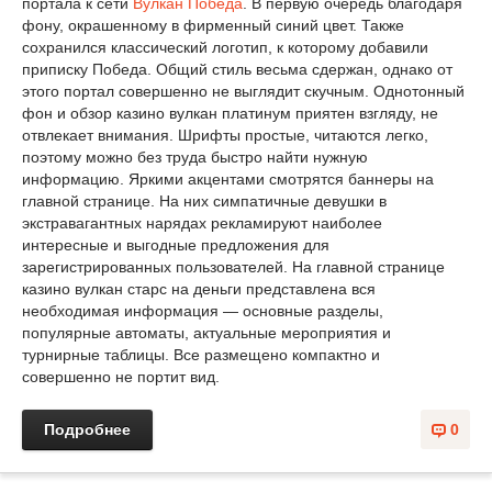
портала к сети
Вулкан Победа
. В первую очередь благодаря
фону, окрашенному в фирменный синий цвет. Также
сохранился классический логотип, к которому добавили
приписку Победа. Общий стиль весьма сдержан, однако от
этого портал совершенно не выглядит скучным. Однотонный
фон и обзор казино вулкан платинум приятен взгляду, не
отвлекает внимания. Шрифты простые, читаются легко,
поэтому можно без труда быстро найти нужную
информацию. Яркими акцентами смотрятся баннеры на
главной странице. На них симпатичные девушки в
экстравагантных нарядах рекламируют наиболее
интересные и выгодные предложения для
зарегистрированных пользователей. На главной странице
казино вулкан старс на деньги представлена вся
необходимая информация — основные разделы,
популярные автоматы, актуальные мероприятия и
турнирные таблицы. Все размещено компактно и
совершенно не портит вид.
Подробнее
0