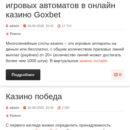
игровых автоматов в онлайн
казино Goxbet
admin
30-06-2020, 15:42
17 724
Разное
Многолинейные слоты казино – это игровые аппараты на
деньги или бесплатно, с общим количеством призовых линий
выплат (paylines) от 20+ (количество линий может достигать
более чем 1000 штук). В виртуальном
казино онлайн
Подробнее
0
Казино победа
admin
30-06-2020, 15:40
2 097
Разное
С первого взгляда можно определить принадлежность