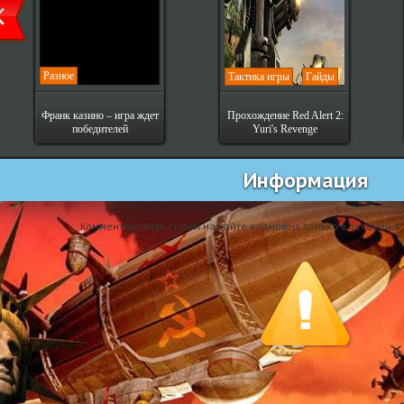
Разное
/
Тактика игры
Гайды
Франк казино – игра ждет
Прохождение Red Alert 2:
победителей
Yuri's Revenge
Информация
Комментировать статьи на сайте возможно только в течении
1