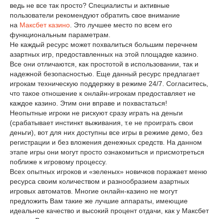
ведь не все так просто? Специалисты и активные
пользователи рекомендуют обратить свое внимание
на
Максбет казино
. Это лучшее место по всем его
функциональным параметрам.
Не каждый ресурс может похвалиться большим перечнем
азартных игр, предоставленных на этой площадке казино.
Все они отличаются, как простотой в использовании, так и
надежной безопасностью. Еще данный ресурс предлагает
игрокам техническую поддержку в режиме 24/7. Согласитесь,
что такое отношение к онлайн-игрокам предоставляет не
каждое казино. Этим они вправе и похвастаться!
Неопытные игроки не рискуют сразу играть на деньги
(срабатывает инстинкт выживания, т.е не проиграть свои
деньги), вот для них доступны все игры в режиме демо, без
регистрации и без вложения денежных средств. На данном
этапе игры они могут просто ознакомиться и присмотреться
поближе к игровому процессу.
Всех опытных игроков и «зеленых» новичков поражает меню
ресурса своим количеством и разнообразием азартных
игровых автоматов. Многие онлайн-казино не могут
предложить Вам такие же лучшие аппараты, имеющие
идеальное качество и высокий процент отдачи, как у Максбет