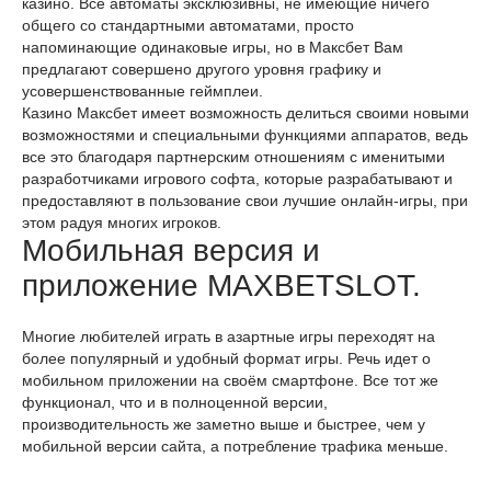
казино. Все автоматы эксклюзивны, не имеющие ничего
общего со стандартными автоматами, просто
напоминающие одинаковые игры, но в Максбет Вам
предлагают совершено другого уровня графику и
усовершенствованные геймплеи.
Казино Максбет имеет возможность делиться своими новыми
возможностями и специальными функциями аппаратов, ведь
все это благодаря партнерским отношениям с именитыми
разработчиками игрового софта, которые разрабатывают и
предоставляют в пользование свои лучшие онлайн-игры, при
этом радуя многих игроков.
Мобильная версия и
приложение MAXBETSLOT.
Многие любителей играть в азартные игры переходят на
более популярный и удобный формат игры. Речь идет о
мобильном приложении на своём смартфоне. Все тот же
функционал, что и в полноценной версии,
производительность же заметно выше и быстрее, чем у
мобильной версии сайта, а потребление трафика меньше.