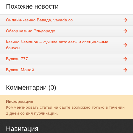
Похожие новости
Онлайн-казино Вавада, vavada.co
Обзор казино Эльдорадо
Казино Чемпион – лучшие автоматы и специальные
бонусы.
Вулкан 777
Вулкан Моней
Комментарии (0)
Информация
Комментировать статьи на сайте возможно только в течении
1
дней со дня публикации.
Навигация