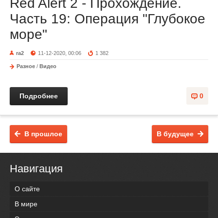
Red Alert 2 - Прохождение.
Часть 19: Операция "Глубокое
море"
ra2
11-12-2020, 00:06
1 382
Разное
/
Видео
Подробнее
0
В прошлое
В будущее
Навигация
О сайте
В мире